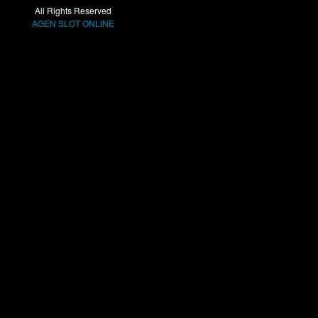
All Rights Reserved
AGEN SLOT ONLINE