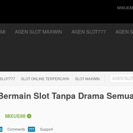
MIXUE8
MI
AGEN SLOT MAXWIN
AGEN SLOT777
AGEN 
SLOT777
SLOT ONLINE TERPERCAYA
SLOT MAXWIN
 Bermain Slot Tanpa Drama Sem
MIXUE88
Comments
Support
2
777