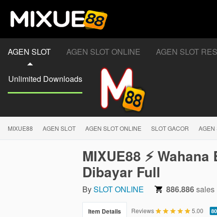
AGEN SLOT
AGEN SLOT ONLINE
AGEN SLOT RES
Unlimited Downloads
MIXUE88
AGEN SLOT
AGEN SLOT ONLINE
SLOT GACOR
AGEN 
MIXUE88 ⚡️ Wahana
Dibayar Full
By
SLOT ONLINE
886.886
sales
5.00
Reviews
5.00
Item Details
80