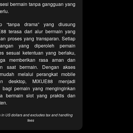
 sesi bermain tanpa gangguan yang
erlu.
p “tanpa drama” yang diusung
88 terasa dari alur bermain yang
dan proses yang transparan. Setiap
angan yang diperoleh pemain
es sesuai ketentuan yang berlaku,
gga memberikan rasa aman dan
n saat bermain. Dengan akses
mudah melalui perangkat mobile
un desktop, MIXUE88 menjadi
an bagi pemain yang menginginkan
a bermain slot yang praktis dan
ten.
s in US dollars and excludes tax and handling
fees