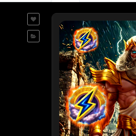
stars