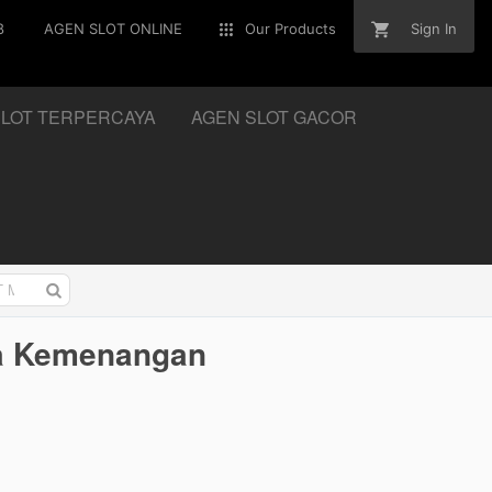
8
AGEN SLOT ONLINE
Our Products
Sign In
SLOT TERPERCAYA
AGEN SLOT GACOR
AGEN
SLOT
MAXWIN
ua Kemenangan