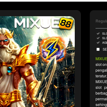
Regul
Regu
Inc
SL
Inc
Use, 
SL
Inc
AG
prod
The t
SE
buyer
MIXU
slot o
View
license
penga
details
teratu
MIXUE
slot p
berba
permai
sehin